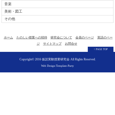
音楽
美術・図工
その他
ホーム
たのしい授業への招待
研究会について
会員のページ
英語のペー
ジ
サイトマップ
お問合せ
↑ PAGE TOP
Copyright© 2016
仮説実験授業研究会
All Rights Reserved.
Web Design:Template-Party